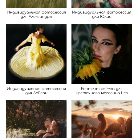
Индивидуальная фотосессия
Индивидуальная фотосессия
для Александры
для Юлии
Индивидуальная фотосессия
Контент съёмка для
для Лейсан
цветочного магазина Les
Fleurs du Mal